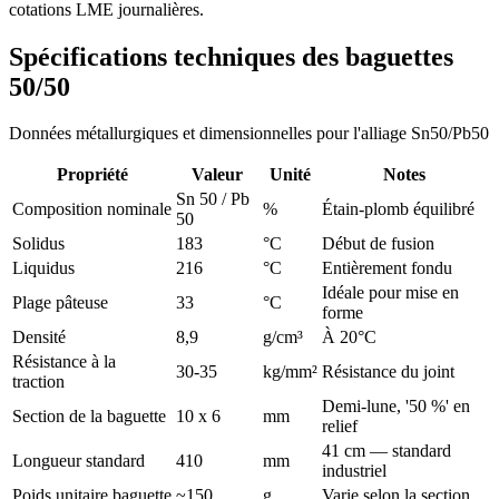
cotations LME journalières.
Spécifications techniques des baguettes
50/50
Données métallurgiques et dimensionnelles pour l'alliage Sn50/Pb50
Propriété
Valeur
Unité
Notes
Sn 50 / Pb
Composition nominale
%
Étain-plomb équilibré
50
Solidus
183
°C
Début de fusion
Liquidus
216
°C
Entièrement fondu
Idéale pour mise en
Plage pâteuse
33
°C
forme
Densité
8,9
g/cm³
À 20°C
Résistance à la
30-35
kg/mm²
Résistance du joint
traction
Demi-lune, '50 %' en
Section de la baguette
10 x 6
mm
relief
41 cm — standard
Longueur standard
410
mm
industriel
Poids unitaire baguette
~150
g
Varie selon la section