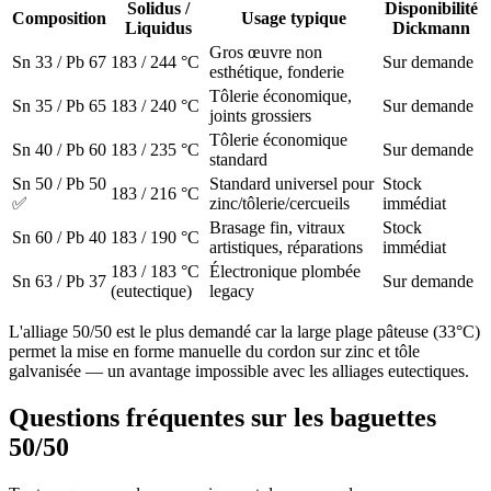
Solidus /
Disponibilité
Composition
Usage typique
Liquidus
Dickmann
Gros œuvre non
Sn 33 / Pb 67
183 / 244 °C
Sur demande
esthétique, fonderie
Tôlerie économique,
Sn 35 / Pb 65
183 / 240 °C
Sur demande
joints grossiers
Tôlerie économique
Sn 40 / Pb 60
183 / 235 °C
Sur demande
standard
Sn 50 / Pb 50
Standard universel pour
Stock
183 / 216 °C
✅
zinc/tôlerie/cercueils
immédiat
Brasage fin, vitraux
Stock
Sn 60 / Pb 40
183 / 190 °C
artistiques, réparations
immédiat
183 / 183 °C
Électronique plombée
Sn 63 / Pb 37
Sur demande
(eutectique)
legacy
L'alliage 50/50 est le plus demandé car la large plage pâteuse (33°C)
permet la mise en forme manuelle du cordon sur zinc et tôle
galvanisée — un avantage impossible avec les alliages eutectiques.
Questions fréquentes sur les baguettes
50/50