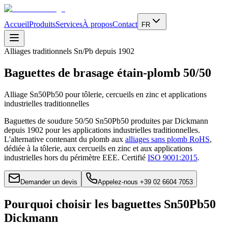
Accueil
Produits
Services
À propos
Contact
FR
Alliages traditionnels Sn/Pb depuis 1902
Baguettes de brasage étain-plomb 50/50
Alliage Sn50Pb50 pour tôlerie, cercueils en zinc et applications
industrielles traditionnelles
Baguettes de soudure 50/50 Sn50Pb50 produites par Dickmann
depuis 1902 pour les applications industrielles traditionnelles.
L'alternative contenant du plomb aux
alliages sans plomb RoHS
,
dédiée à la tôlerie, aux cercueils en zinc et aux applications
industrielles hors du périmètre EEE. Certifié
ISO 9001:2015
.
Demander un devis
Appelez-nous +39 02 6604 7053
Pourquoi choisir les baguettes Sn50Pb50
Dickmann