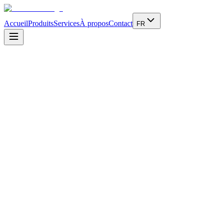
Accueil
Produits
Services
À propos
Contact
FR
Adresse
Via Telemaco Signorini, 5
Cinisello Balsamo - Milano - IT
E-mail
info@dickmann.it