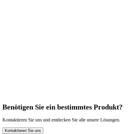
Wie Flussmittel für Wellenlöten wählen?
Wie lange hält Flussmittel nach Öffnung?
Sind VOC-freie Flussmittel so effektiv wie alkoholbasiert
Benötigen Sie ein bestimmtes Produkt?
Kontaktieren Sie uns und entdecken Sie alle unsere Lösungen.
Kontaktieren Sie uns