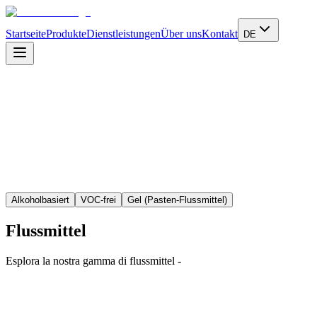
Startseite
Produkte
Dienstleistungen
Über uns
Kontakt
DE
Mehr erfahren
Alkoholbasiert
VOC-frei
Gel (Pasten-Flussmittel)
Flussmittel
Esplora la nostra gamma di
flussmittel
-