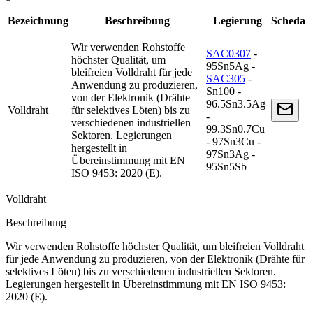
Bezeichnung
Beschreibung
Legierung
Scheda
Wir verwenden Rohstoffe
SAC0307
-
höchster Qualität, um
95Sn5Ag -
bleifreien Volldraht für jede
SAC305
-
Anwendung zu produzieren,
Sn100 -
von der Elektronik (Drähte
96.5Sn3.5Ag
Volldraht
für selektives Löten) bis zu
-
verschiedenen industriellen
99.3Sn0.7Cu
Sektoren. Legierungen
- 97Sn3Cu -
hergestellt in
97Sn3Ag -
Übereinstimmung mit EN
95Sn5Sb
ISO 9453: 2020 (E).
Volldraht
Beschreibung
Wir verwenden Rohstoffe höchster Qualität, um bleifreien Volldraht
für jede Anwendung zu produzieren, von der Elektronik (Drähte für
selektives Löten) bis zu verschiedenen industriellen Sektoren.
Legierungen hergestellt in Übereinstimmung mit EN ISO 9453:
2020 (E).