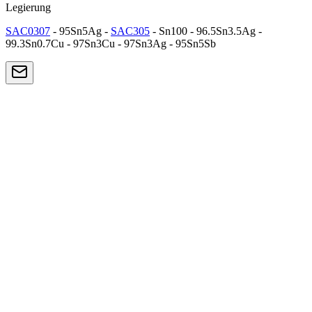
Legierung
SAC0307
- 95Sn5Ag -
SAC305
- Sn100 - 96.5Sn3.5Ag -
99.3Sn0.7Cu - 97Sn3Cu - 97Sn3Ag - 95Sn5Sb
Lead-Free
SAC305
Die beliebteste bleifreie Legierung für die Elektronik.
Hervorragendes Gleichgewicht zwischen mechanischer Festigkeit,
thermischer Zuverlässigkeit und Benetzbarkeit.
Zusammensetzung: 96,5 % Sn / 3,0 % Ag / 0,5 % Cu