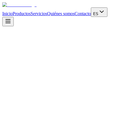
Inicio
Productos
Servicios
Quiénes somos
Contacto
ES
Dirección
Via Telemaco Signorini, 5
Cinisello Balsamo - Milano - IT
Correo electrónico
info@dickmann.it