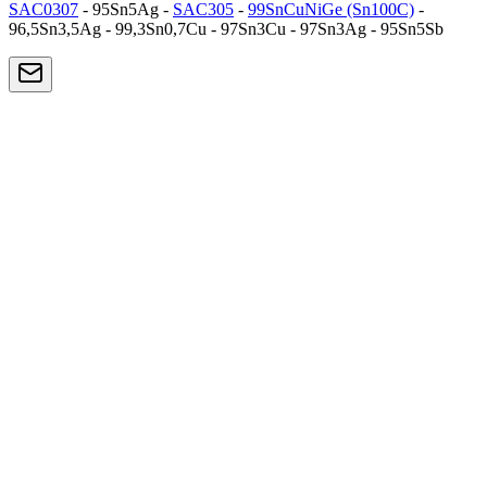
SAC0307
- 95Sn5Ag -
SAC305
-
99SnCuNiGe (Sn100C)
-
96,5Sn3,5Ag - 99,3Sn0,7Cu - 97Sn3Cu - 97Sn3Ag - 95Sn5Sb
Lead-Free
SAC305
La lega lead-free più diffusa per elettronica. Eccellente
compromesso tra resistenza meccanica, affidabilità termica e
bagnabilità.
Composizione: 96,5% Sn / 3,0% Ag / 0,5% Cu
Temperatura fusione: 217-220°C