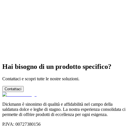
I fili pieni possono essere usati per saldatura
robotizzata?
Qual è la differenza tra SnPb 63/37 e 60/40?
Hai bisogno di un prodotto specifico?
Contattaci e scopri tutte le nostre soluzioni.
Contattaci
Dickmann è sinonimo di qualità e affidabilità nel campo della
saldatura dolce e leghe di stagno. La nostra esperienza consolidata ci
permette di offrire prodotti di eccellenza per ogni esigenza.
P.IVA
: 00727380156