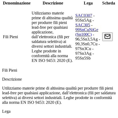
Denominazione
Descrizione
Lega
Scheda
Utilizziamo materie
SAC0307
-
prime di altissima qualità
95Sn5Ag -
per produrre fili pieni
SAC305
-
lead-free per qualsiasi
99SnCuNiGe
applicazione,
(Sn100C)
-
Fili Pieni
dall’elettronica (fili per
96,5Sn3,5Ag -
saldatura selettiva) ai
99,3Sn0,7Cu -
diversi settori industriali.
97Sn3Cu -
Leghe prodotte in
97Sn3Ag -
conformità alla norma
95Sn5Sb
EN ISO 9453: 2020 (E).
Fili Pieni
Descrizione
Utilizziamo materie prime di altissima qualità per produrre fili pieni
lead-free per qualsiasi applicazione, dall’elettronica (fili per saldatura
selettiva) ai diversi settori industriali. Leghe prodotte in conformità
alla norma EN ISO 9453: 2020 (E).
Lega