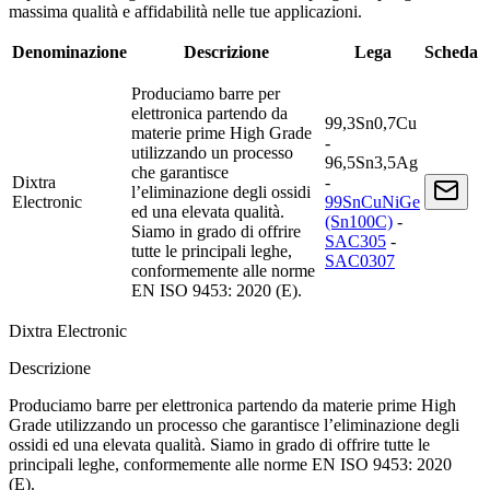
massima qualità e affidabilità nelle tue applicazioni.
Denominazione
Descrizione
Lega
Scheda
Produciamo barre per
elettronica partendo da
99,3Sn0,7Cu
materie prime High Grade
-
utilizzando un processo
96,5Sn3,5Ag
che garantisce
Dixtra
-
l’eliminazione degli ossidi
Electronic
99SnCuNiGe
ed una elevata qualità.
(Sn100C)
-
Siamo in grado di offrire
SAC305
-
tutte le principali leghe,
SAC0307
conformemente alle norme
EN ISO 9453: 2020 (E).
Dixtra Electronic
Descrizione
Produciamo barre per elettronica partendo da materie prime High
Grade utilizzando un processo che garantisce l’eliminazione degli
ossidi ed una elevata qualità. Siamo in grado di offrire tutte le
principali leghe, conformemente alle norme EN ISO 9453: 2020
(E).