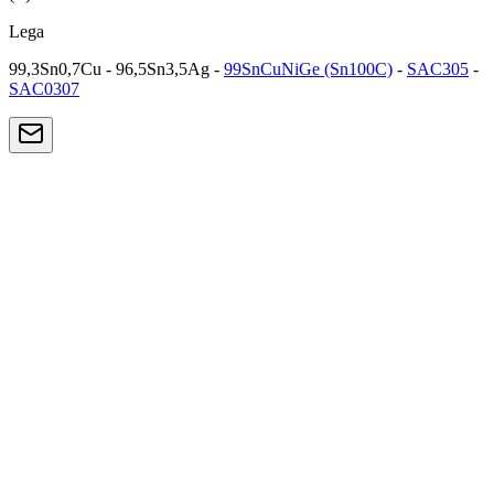
Lega
99,3Sn0,7Cu - 96,5Sn3,5Ag -
99SnCuNiGe (Sn100C)
-
SAC305
-
SAC0307
Lead-Free
SAC305
La lega lead-free più diffusa per elettronica. Eccellente
compromesso tra resistenza meccanica, affidabilità termica e
bagnabilità.