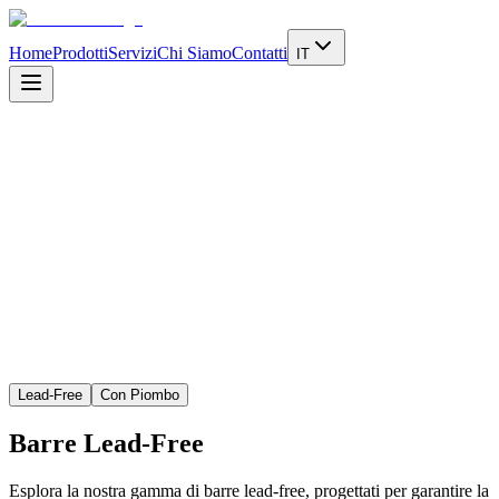
Home
Prodotti
Servizi
Chi Siamo
Contatti
IT
Approfondisci
Lead-Free
Con Piombo
Barre
Lead-Free
Esplora la nostra gamma di barre lead-free, progettati per garantire la