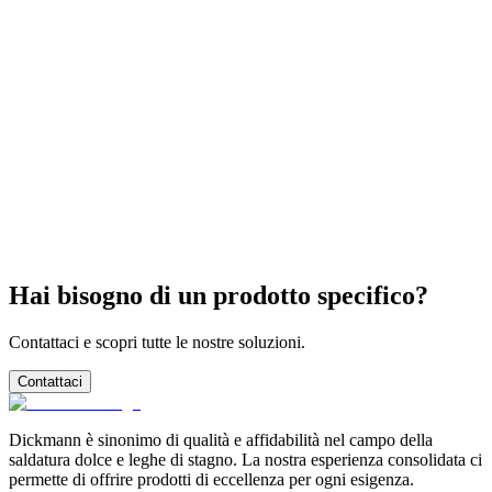
Posso usare le barre per saldatura manuale?
Le barre lead-free sono compatibili con bagni SnPb
esistenti?
Hai bisogno di un prodotto specifico?
Contattaci e scopri tutte le nostre soluzioni.
Contattaci
Dickmann è sinonimo di qualità e affidabilità nel campo della
saldatura dolce e leghe di stagno. La nostra esperienza consolidata ci
permette di offrire prodotti di eccellenza per ogni esigenza.